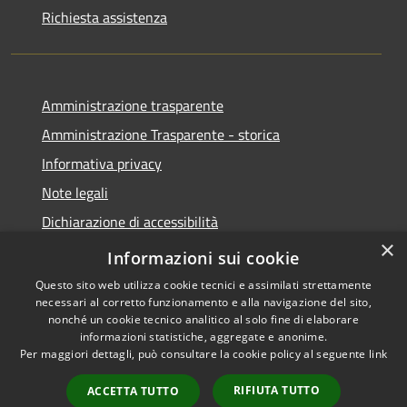
Richiesta assistenza
Amministrazione trasparente
Amministrazione Trasparente - storica
Informativa privacy
Note legali
Dichiarazione di accessibilità
×
Obiettivi di accessibilità
Informazioni sui cookie
Questo sito web utilizza cookie tecnici e assimilati strettamente
necessari al corretto funzionamento e alla navigazione del sito,
nonché un cookie tecnico analitico al solo fine di elaborare
informazioni statistiche, aggregate e anonime.
RSS
Copyright © 2026 • Comune di
Per maggiori dettagli, può consultare la cookie policy al seguente
link
Accessibilità
Roccabianca • Powered by
Privacy
Municipium
Accesso
•
RIFIUTA TUTTO
ACCETTA TUTTO