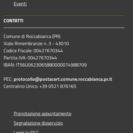
Eventi
CONTATTI
Comune di Roccabianca (PR)
Viale Rimembranze n. 3 - 43010
Codice Fiscale: 00427670344
Partita IVA: 00427670344
IBAN: IT56U0623065880000074988709
PEC:
protocollo@postacert.comune.roccabianca.pr.it
Centralino Unico: +39 0521 876165
Prenotazione appuntamento
Segnalazione disservizio
Leggi le FAQ