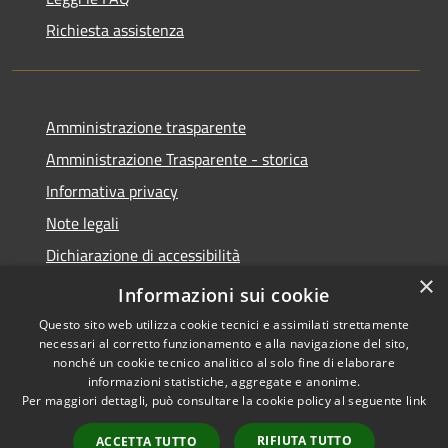
Richiesta assistenza
Amministrazione trasparente
Amministrazione Trasparente - storica
Informativa privacy
Note legali
Dichiarazione di accessibilità
×
Obiettivi di accessibilità
Informazioni sui cookie
Questo sito web utilizza cookie tecnici e assimilati strettamente
necessari al corretto funzionamento e alla navigazione del sito,
nonché un cookie tecnico analitico al solo fine di elaborare
informazioni statistiche, aggregate e anonime.
RSS
Copyright © 2026 • Comune di
Per maggiori dettagli, può consultare la cookie policy al seguente
link
Accessibilità
Roccabianca • Powered by
Privacy
Municipium
Accesso
•
RIFIUTA TUTTO
ACCETTA TUTTO