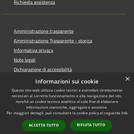
Richiesta assistenza
Amministrazione trasparente
Amministrazione Trasparente - storica
Informativa privacy
Note legali
Dichiarazione di accessibilità
×
Obiettivi di accessibilità
Informazioni sui cookie
Questo sito web utilizza cookie tecnici e assimilati strettamente
necessari al corretto funzionamento e alla navigazione del sito,
nonché un cookie tecnico analitico al solo fine di elaborare
informazioni statistiche, aggregate e anonime.
RSS
Copyright © 2026 • Comune di
Per maggiori dettagli, può consultare la cookie policy al seguente
link
Accessibilità
Roccabianca • Powered by
Privacy
Municipium
Accesso
•
RIFIUTA TUTTO
ACCETTA TUTTO
Cookie
redazione