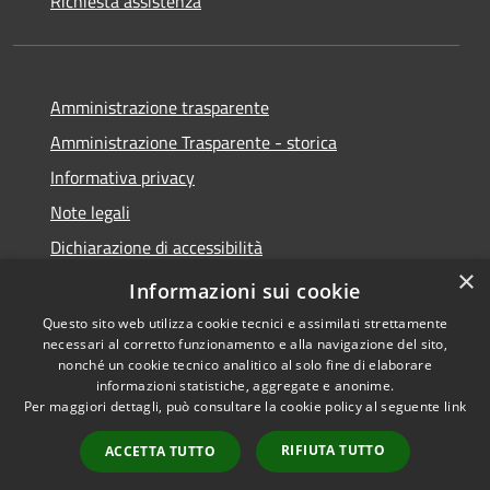
Richiesta assistenza
Amministrazione trasparente
Amministrazione Trasparente - storica
Informativa privacy
Note legali
Dichiarazione di accessibilità
×
Obiettivi di accessibilità
Informazioni sui cookie
Questo sito web utilizza cookie tecnici e assimilati strettamente
necessari al corretto funzionamento e alla navigazione del sito,
nonché un cookie tecnico analitico al solo fine di elaborare
informazioni statistiche, aggregate e anonime.
RSS
Copyright © 2026 • Comune di
Per maggiori dettagli, può consultare la cookie policy al seguente
link
Accessibilità
Roccabianca • Powered by
Privacy
Municipium
Accesso
•
RIFIUTA TUTTO
ACCETTA TUTTO
Cookie
redazione