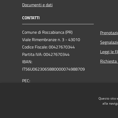
Documenti e dati
CONTATTI
Comune di Roccabianca (PR)
Prenotaz
Viale Rimembranze n. 3 - 43010
Segnalazi
Codice Fiscale: 00427670344
Leggi le 
Partita IVA: 00427670344
Richiesta
IBAN:
IT56U0623065880000074988709
PEC:
protocollo@postacert.comune.roccabianca.pr.it
Centralino Unico: +39 0521 876165
Questo sito 
alla navig