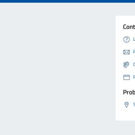
Cont
Prob