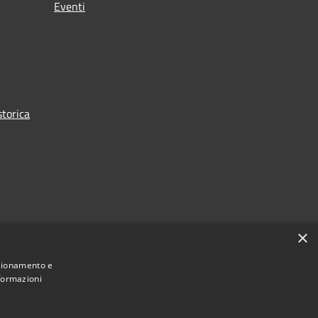
Eventi
torica
×
nzionamento e
nformazioni