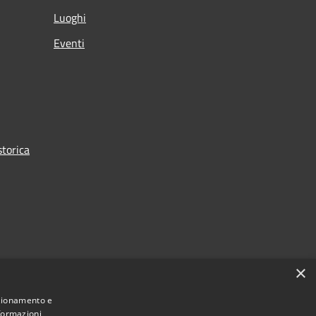
Luoghi
Eventi
torica
×
nzionamento e
nformazioni