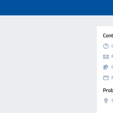
Cont
Prob