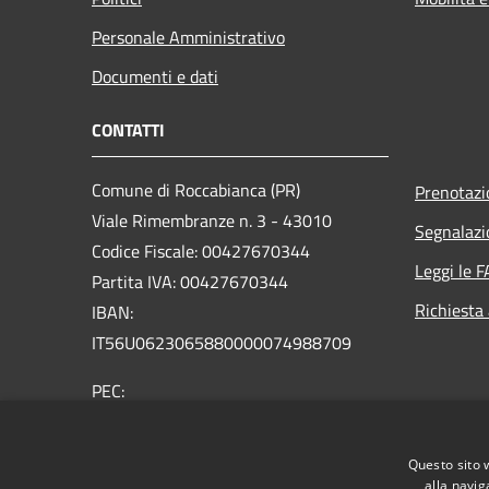
Personale Amministrativo
Documenti e dati
CONTATTI
Comune di Roccabianca (PR)
Prenotaz
Viale Rimembranze n. 3 - 43010
Segnalazi
Codice Fiscale: 00427670344
Leggi le 
Partita IVA: 00427670344
Richiesta
IBAN:
IT56U0623065880000074988709
PEC:
protocollo@postacert.comune.roccabianca.pr.it
Centralino Unico: +39 0521 876165
Questo sito 
alla navig