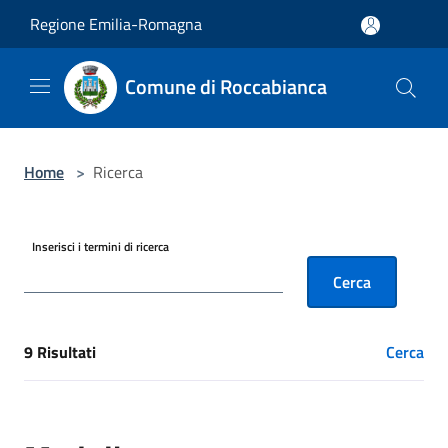
Salta al contenuto principale
Regione Emilia-Romagna
Comune di Roccabianca
Home
>
Ricerca
Inserisci i termini di ricerca
Cerca
9 Risultati
Cerca
[results] Risultati