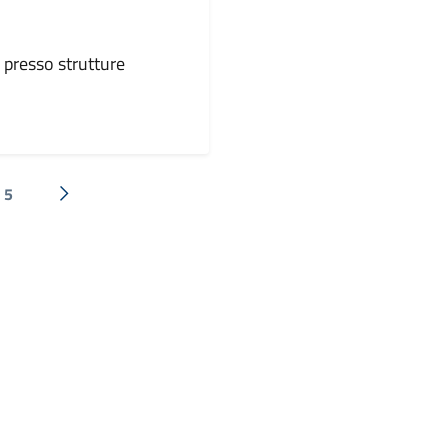
e presso strutture
5
Successiva »