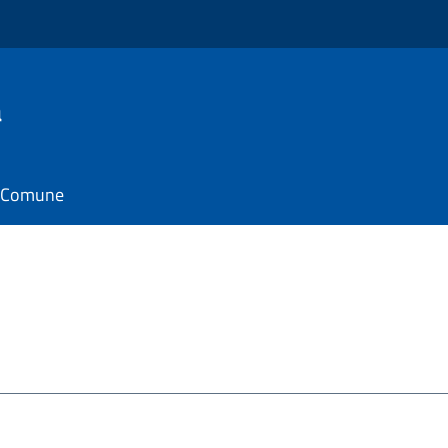
a
il Comune