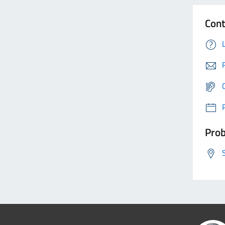
Cont
Prob