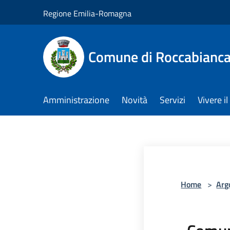
Salta al contenuto principale
Regione Emilia-Romagna
Comune di Roccabianc
Amministrazione
Novità
Servizi
Vivere 
Home
>
Arg