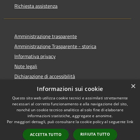
Richiesta assistenza
Amministrazione trasparente
Amministrazione Trasparente - storica
Informativa privacy
Note legali
Dichiarazione di accessibilità
×
Obiettivi di accessibilità
Informazioni sui cookie
Questo sito web utilizza cookie tecnici e assimilati strettamente
necessari al corretto funzionamento e alla navigazione del sito,
nonché un cookie tecnico analitico al solo fine di elaborare
informazioni statistiche, aggregate e anonime.
RSS
Copyright © 2026 • Comune di
Per maggiori dettagli, può consultare la cookie policy al seguente
link
Accessibilità
Roccabianca • Powered by
Privacy
Municipium
Accesso
•
RIFIUTA TUTTO
ACCETTA TUTTO