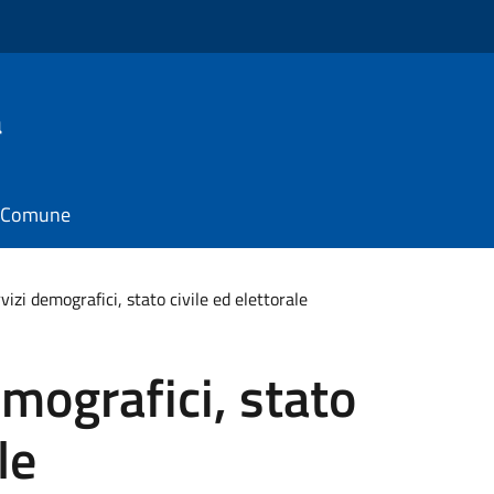
a
il Comune
rvizi demografici, stato civile ed elettorale
emografici, stato
le