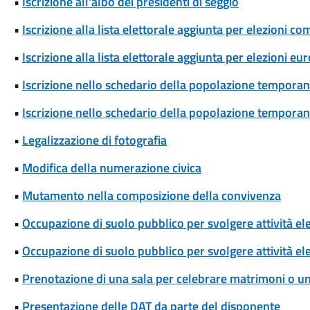
•
Iscrizione all'albo dei presidenti di seggio
•
Iscrizione alla lista elettorale aggiunta per elezioni co
•
Iscrizione alla lista elettorale aggiunta per elezioni eu
•
Iscrizione nello schedario della popolazione temporane
•
Iscrizione nello schedario della popolazione temporanea
•
Legalizzazione di fotografia
•
Modifica della numerazione civica
•
Mutamento nella composizione della convivenza
•
Occupazione di suolo pubblico per svolgere attività el
•
Occupazione di suolo pubblico per svolgere attività ele
•
Prenotazione di una sala per celebrare matrimoni o unio
•
Presentazione delle DAT da parte del disponente