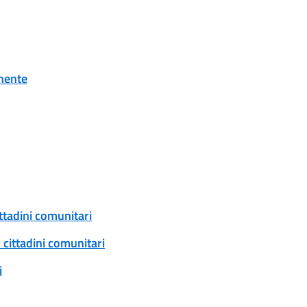
onente
ittadini comunitari
 cittadini comunitari
i