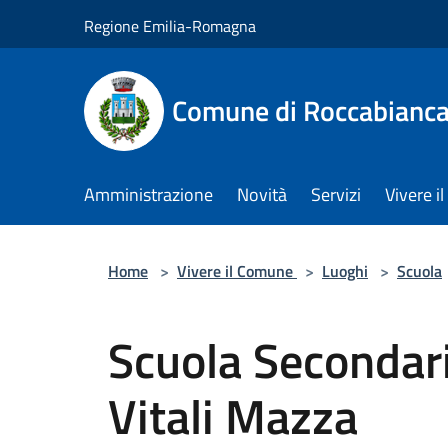
Salta al contenuto principale
Regione Emilia-Romagna
Comune di Roccabianc
Amministrazione
Novità
Servizi
Vivere 
Home
>
Vivere il Comune
>
Luoghi
>
Scuola
Scuola Secondari
Vitali Mazza