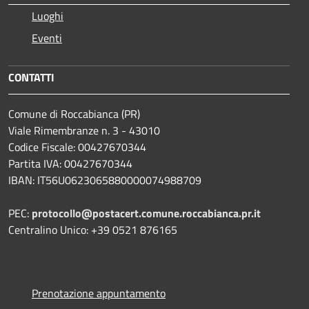
Luoghi
Eventi
CONTATTI
Comune di Roccabianca (PR)
Viale Rimembranze n. 3 - 43010
Codice Fiscale: 00427670344
Partita IVA: 00427670344
IBAN: IT56U0623065880000074988709
PEC:
protocollo@postacert.comune.roccabianca.pr.it
Centralino Unico: +39 0521 876165
Prenotazione appuntamento