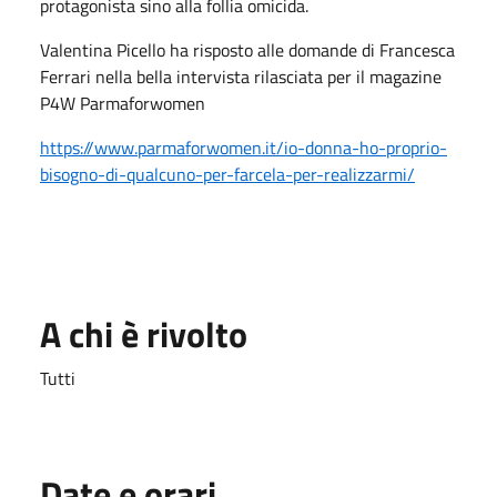
protagonista sino alla follia omicida.
Valentina Picello ha risposto alle domande di Francesca
Ferrari nella bella intervista rilasciata per il magazine
P4W Parmaforwomen
https://www.parmaforwomen.it/io-donna-ho-proprio-
bisogno-di-qualcuno-per-farcela-per-realizzarmi/
A chi è rivolto
Tutti
Date e orari