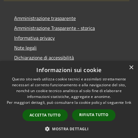
Amministrazione trasparente
Amministrazione Trasparente - storica
Informativa privacy
Note legali
Dichiarazione di accessibilità
×
Obiettivi di accessibilità
Informazioni sui cookie
Questo sito web utilizza cookie tecnici e assimilati strettamente
necessari al corretto funzionamento e alla navigazione del sito,
nonché un cookie tecnico analitico al solo fine di elaborare
informazioni statistiche, aggregate e anonime.
RSS
Copyright © 2026 • Comune di
Per maggiori dettagli, può consultare la cookie policy al seguente
link
Accessibilità
Roccabianca • Powered by
Privacy
Municipium
Accesso
•
RIFIUTA TUTTO
ACCETTA TUTTO
Cookie
redazione
Mappa del sito
MOSTRA DETTAGLI