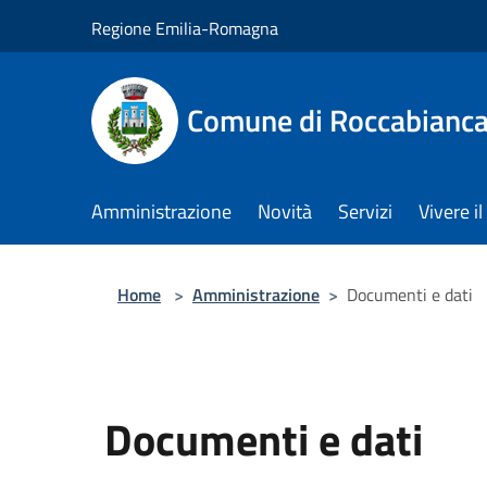
Salta al contenuto principale
Regione Emilia-Romagna
Comune di Roccabianc
Amministrazione
Novità
Servizi
Vivere 
Home
>
Amministrazione
>
Documenti e dati
Documenti e dati