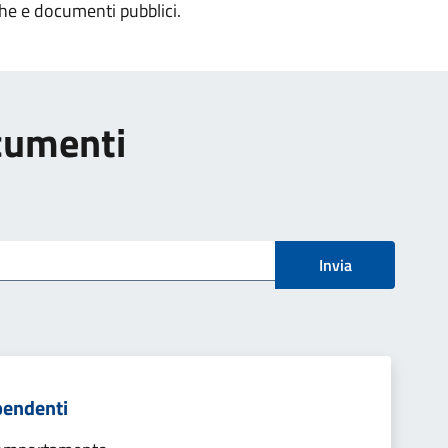
che e documenti pubblici.
ocumenti
Invia
pendenti