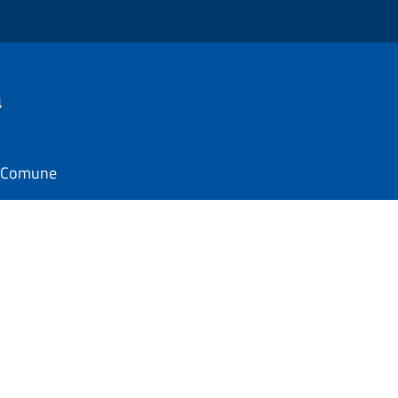
a
il Comune