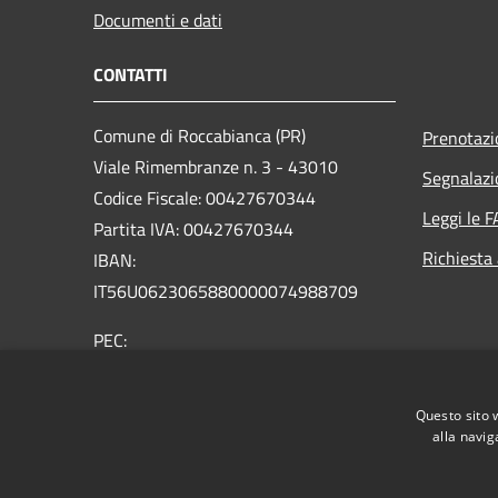
Documenti e dati
CONTATTI
Comune di Roccabianca (PR)
Prenotaz
Viale Rimembranze n. 3 - 43010
Segnalazi
Codice Fiscale: 00427670344
Leggi le 
Partita IVA: 00427670344
Richiesta
IBAN:
IT56U0623065880000074988709
PEC:
protocollo@postacert.comune.roccabianca.pr.it
Centralino Unico: +39 0521 876165
Questo sito 
alla navig