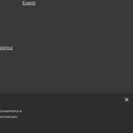
Eventi
torica
×
nzionamento e
nformazioni