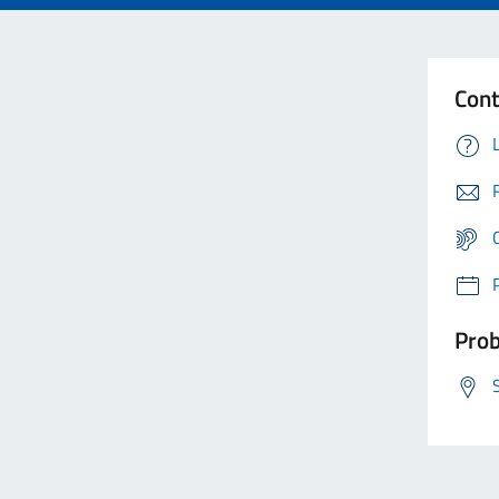
Cont
Prob