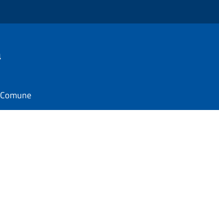
a
il Comune