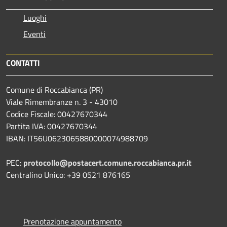
Luoghi
Eventi
CONTATTI
Comune di Roccabianca (PR)
Viale Rimembranze n. 3 - 43010
Codice Fiscale: 00427670344
Partita IVA: 00427670344
IBAN: IT56U0623065880000074988709
PEC:
protocollo@postacert.comune.roccabianca.pr.it
Centralino Unico: +39 0521 876165
Prenotazione appuntamento