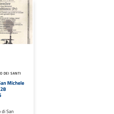
O DEI SANTI
San Michele
-28
5
o di San