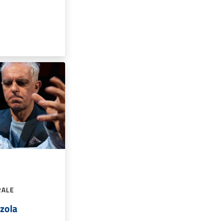
RALE
zzola