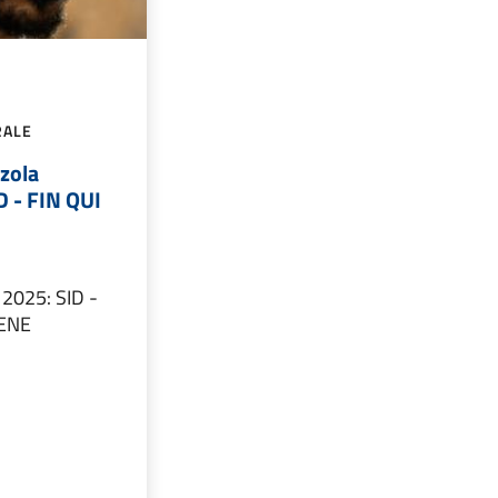
RALE
zzola
 - FIN QUI
2025: SID -
BENE