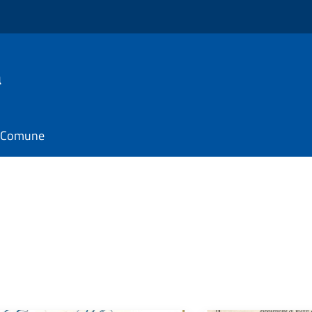
a
il Comune