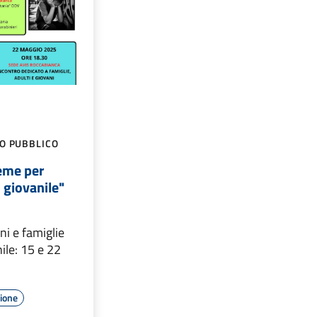
GO PUBBLICO
ieme per
o giovanile"
ni e famiglie
ile: 15 e 22
zione