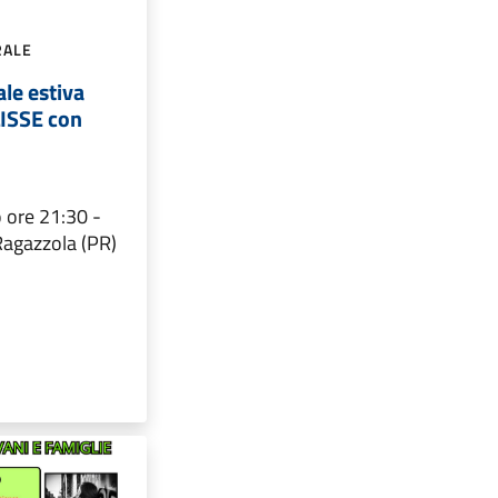
RALE
le estiva
ISSE con
 ore 21:30 -
 Ragazzola (PR)